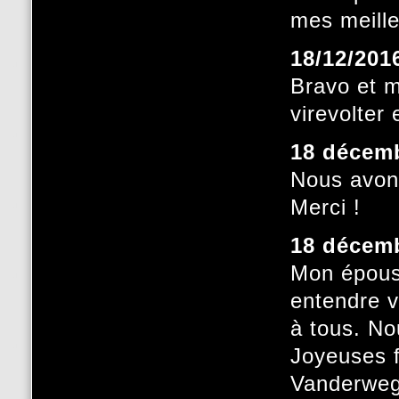
mes meille
18/12/201
Bravo et m
virevolter 
18 décem
Nous avons
Merci !
18 décem
Mon épouse
entendre v
à tous. No
Joyeuses f
Vanderwe