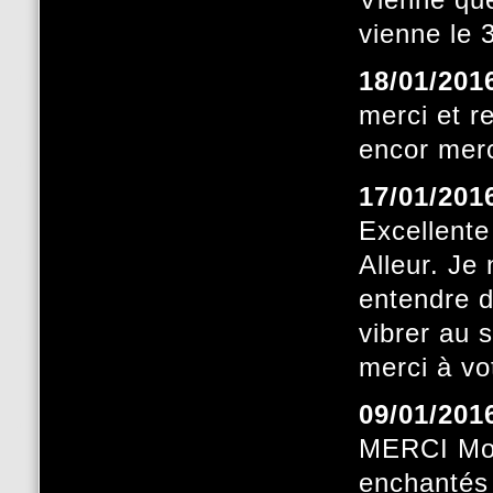
vienne le
18/01/201
merci et r
encor mer
17/01/201
Excellente
Alleur. Je
entendre d
vibrer au 
merci à vo
09/01/201
MERCI Mon
enchantés 