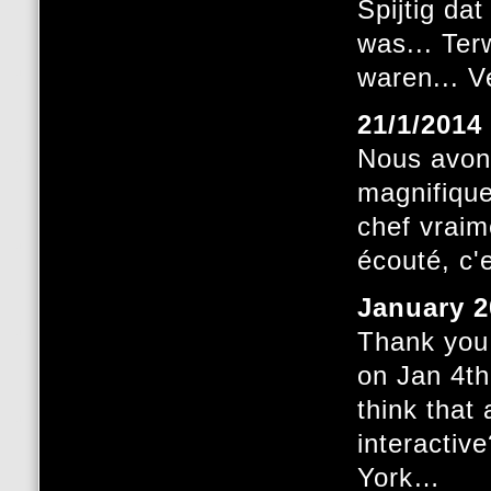
Spijtig da
was... Ter
waren... V
21/1/2014
Nous avons
magnifique
chef vraim
écouté, c'
January 2
Thank you 
on Jan 4th
think that
interactiv
York…