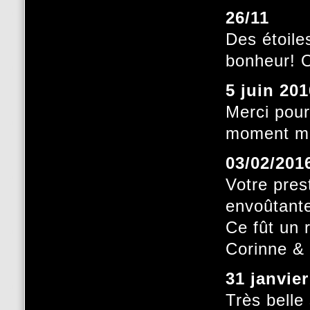
26/11
Des étoile
bonheur! 
5 juin 201
Merci pour
moment mag
03/02/201
Votre pres
envoûtant
Ce fût un 
Corinne & 
31 janvie
Très belle