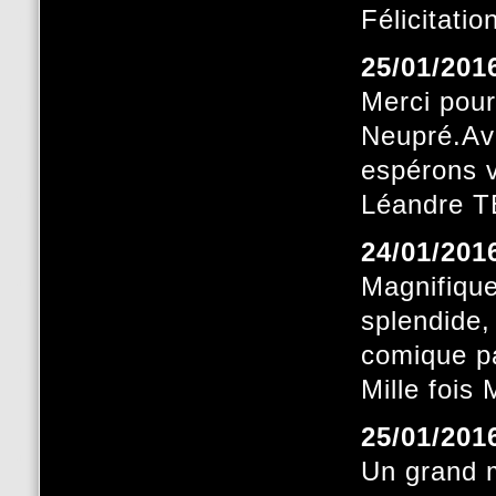
Félicitatio
25/01/201
Merci pour
Neupré.Ave
espérons v
Léandre 
24/01/201
Magnifique
splendide
comique pa
Mille foi
25/01/201
Un grand m