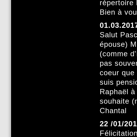
répertoire
Bien à vo
01.03.201
Salut Pasc
épouse) Me
(comme d'h
pas souven
coeur que 
suis pensi
Raphaël à 
souhaite (
Chantal
22 /01/20
Félicitati