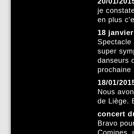
20/01/201
je constate
en plus c'
18 janvie
Spectacle 
super symp
danseurs q
prochaine
18/01/201
Nous avons
de Liège. 
concert d
Bravo pour
Comines, u