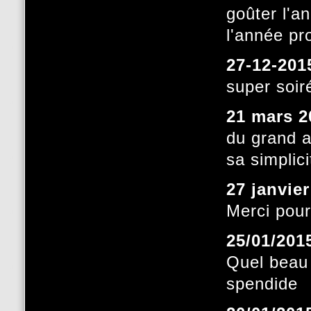
goûter l'an
l'année pr
27-12-201
super soir
21 mars 2
du grand ar
sa simplic
27 janvie
Merci pour
25/01/201
Quel beau 
spendide