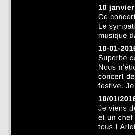
10 janvie
Ce concert
Le sympath
musique da
10-01-201
Superbe co
Nous n'éti
concert de
festive. J
10/01/201
Je viens d
et un chef 
tous ! Arl