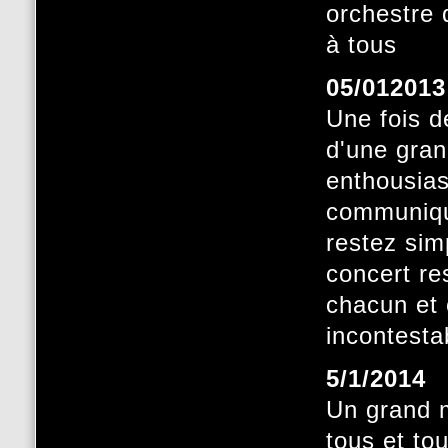
orchestre 
à tous
05/012013
Une fois d
d'une gran
enthousia
communique
restez sim
concert r
chacun et 
incontesta
5/1/2014
Un grand m
tous et to