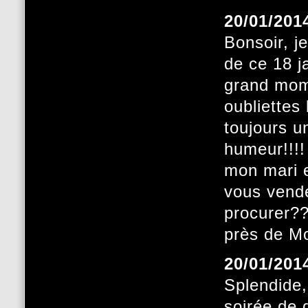
20/01/201
Bonsoir, j
de ce 18 j
grand mome
oubliettes
toujours u
humeur!!!!
mon mari 
vous vende
procurer??
près de M
20/01/201
Splendide,
soirée de 