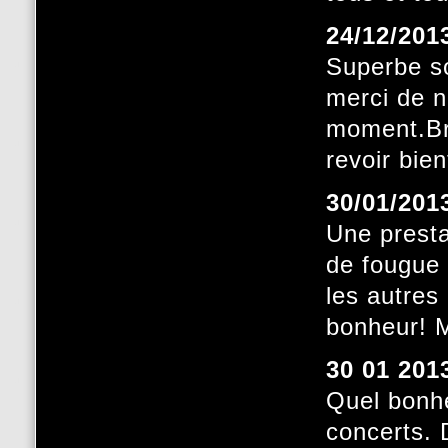
24/12/201
Superbe s
merci de n
moment.Bra
revoir bie
30/01/201
Une presta
de fougue 
les autres
bonheur! M
30 01 201
Quel bonhe
concerts.