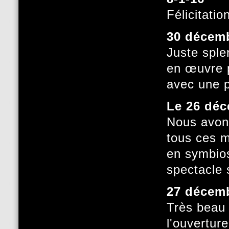
Félicitati
30 décem
Juste splen
en œuvre p
avec une p
Le 26 dé
Nous avon
tous ces m
en symbios
spectacle 
27 décem
Très beau 
l'ouvertur