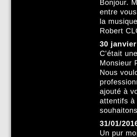
Bonjour. M
entre vous
la musique
Robert C
30 janvie
C'était un
Monsieur P
Nous voulo
profession
ajouté à v
attentifs 
souhaitons
31/01/201
Un pur mom