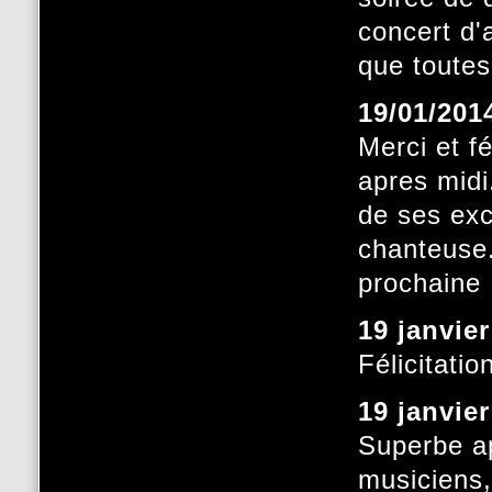
concert d'
que toutes
19/01/201
Merci et f
apres midi.
de ses exce
chanteuse.
prochaine
19 janvie
Félicitati
19 janvie
Superbe ap
musiciens,