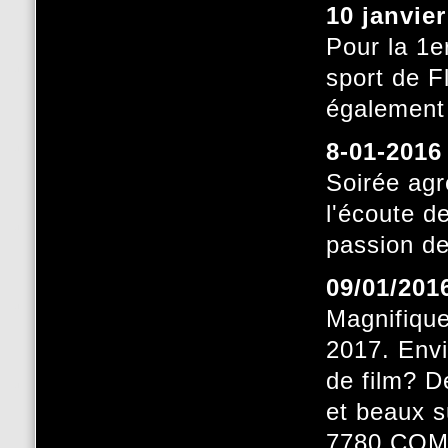
10 janvie
Pour la 1e
sport de F
également 
8-01-201
Soirée agr
l'écoute d
passion de
09/01/201
Magnifique
2017. Envi
de film? 
et beaux 
7780 CO