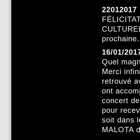
22012017
FÉLICIT
CULTUREL
prochaine
16/01/201
Quel magni
Merci infi
retrouvé av
ont accomp
concert de
pour recev
soit dans 
MALOTA d