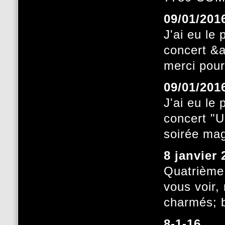
09/01/201
J'ai eu le
concert &
merci pour
09/01/201
J'ai eu le
concert "U
soirée mag
8 janvier 
Quatrième
vous voir,
charmés; b
8-1-16