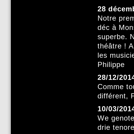
28 décem
Notre prem
déc à Mons
superbe. N
théâtre ! 
les musici
Philippe
28/12/201
Comme tout
différent, F
10/03/201
We genoten
drie tenor