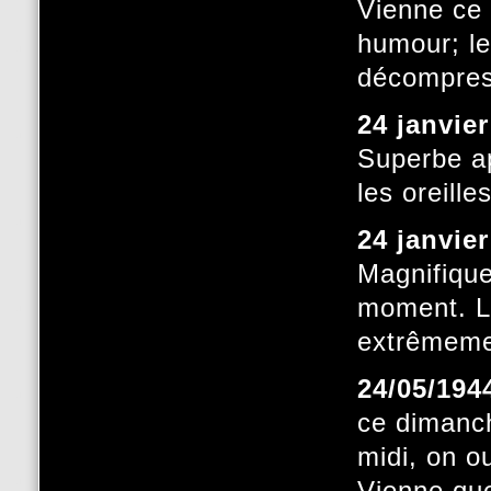
Vienne ce 
humour; le
décompres
24 janvie
Superbe ap
les oreill
24 janvie
Magnifique
moment. Le
extrêmemen
24/05/194
ce dimanch
midi, on o
Vienne que