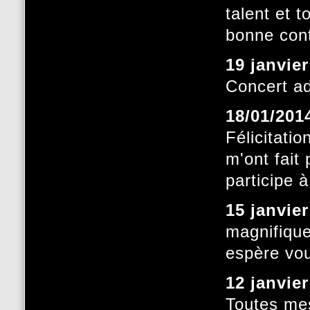
talent et 
bonne con
19 janvie
Concert ad
18/01/201
Félicitati
m'ont fait 
participe 
15 janvie
magnifique
espère vou
12 janvie
Toutes mes